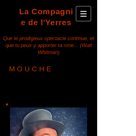
La Compagni
e de l'Yerres
Que le prodigieux spectacle continue, et
que tu peux y apporter ta rime... (Walt
Whitman)
MOUCHE
Plus d'une centaine de
représentations à ce jour!