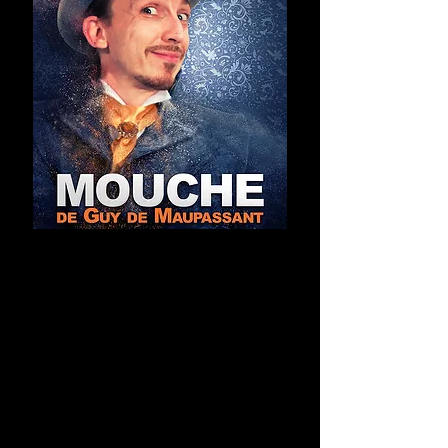
MOUCHE
Guy de Maupassant
Prochaines représentations de
2020 :
Vendredi 17, samedi 18 et
dimanche 19 janvier à 20h30 à
Montpellier (34) - Théâtre du