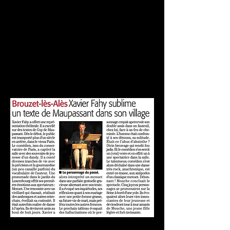
Rondelet
Vendredi 15 mai, 14h
(collégiens) et 20h30
(tout public) à Beauvais (60)
- Bibliothèque
Trois nouvelles de Maupassant (Menuet,